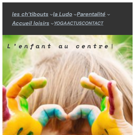
Aller
les ch’tibouts
la Ludo
Parentalité
au
Accueil loisirs
YOGA
ACTUS
CONTACT
contenu
L’enfant au centre
!